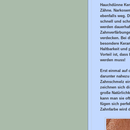
Hauchdünne Kera
Zähne. Narkosen
ebenfalls weg. 
schnell und schm
werden dauerhaf
Zahnverfärbung
verdecken. Bei 
besondere Keram
Haltbarkeit und 
Vorteil ist, das
werden muss!
Erst einmal auf 
darunter nahezu
Zahnschmelz ein
zeichnen sich d
große Natürlich
kann man sie of
fügen sich perfe
Zahnfarbe wird d