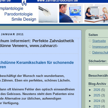
 JANUAR 2011
Seiten
hum informiert: Perfekte Zahnästhetik
Startseite
dünne Veneers, www.zahnarzt-
Impressum
Datenschu
Stichwörter:
chdünne Keramikschalen für schonende
ren
beschäftigt der Wunsch nach wunderbaren,
Besucherzähl
n Zähnen. Eben ein perfektes, schönes Lächeln.
Blog-Archiv
ann oft kleinere Fehler den optisch einwandfreien
►
2026
(5)
des Gebisses. Neustens steht dem Patienten eine
►
2025
(3)
de Alternative zur üblichen, aufwendigen
►
2024
(3)
r Verfügung.
►
2023
(4)