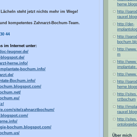
herne.blog
Lächeln steht jetzt nichts mehr im Wege!
http://paro
rauxel.blo
s und kompetentes Zahnarzt-Bochum-Team.
http://der-
implantolo
 30 44
http://paro
bochum.bl
 im Internet unter:
http://www.
doc-leugner.de/
m
e-blogspot.de/
http://www
rzt-herne.info/
implantate
implantate-bochum.info/
http://www.
arzt.de/
antate-Bochum.info/
http://paro
-bochum.blogspot.com/
herne.blog
bochum.net/
http://site
bochum.eu/
rztbochum
iz/
http://impl
gle.com/site/zahnarztbochum/
rauxel.blo
e.blogspot.com/
http://site
erne.info/
ontologie
logie-bochum.blogspot.com/
bochum.us/
Über mich