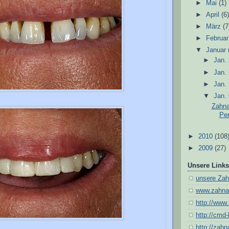
►
Mai
(1)
►
April
(6
►
März
(7
►
Februa
▼
Januar
►
Jan.
►
Jan.
►
Jan.
▼
Jan.
Zahna
Per
►
2010
(108
►
2009
(27)
Unsere Links
unsere Za
www.zahna
http://www
http://cmd
http://zahn