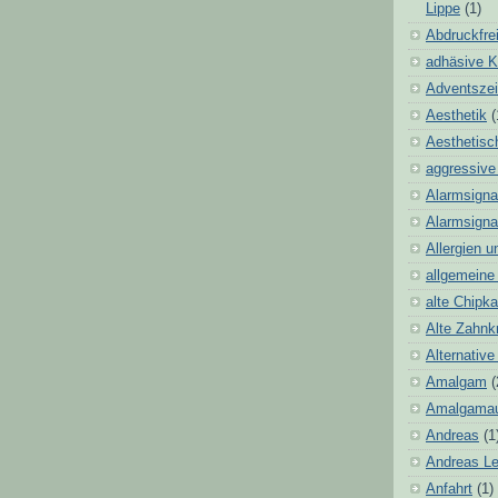
Lippe
(1)
Abdruckfre
adhäsive 
Adventszei
Aesthetik
(
Aesthetisc
aggressive
Alarmsigna
Alarmsignal
Allergien u
allgemeine
alte Chipka
Alte Zahnk
Alternativ
Amalgam
(
Amalgamau
Andreas
(1
Andreas L
Anfahrt
(1)