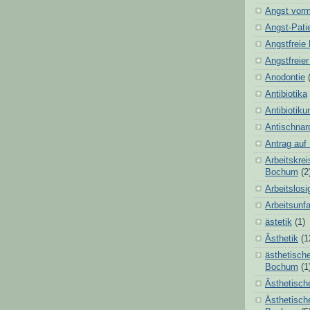
Angst vorm
Angst-Pati
Angstfreie
Angstfreie
Anodontie
Antibiotika
Antibiotik
Antischnar
Antrag auf
Arbeitskre
Bochum
(2
Arbeitslos
Arbeitsunfa
ästetik
(1)
Ästhetik
(1
ästhetisch
Bochum
(1
Ästhetisch
Ästhetisch