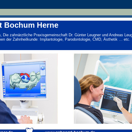
t Bochum Herne
 Die zahnärztliche Praxisgemeinschaft Dr. Günter Leugner und Andreas Leugn
men der Zahnheilkunde: Implantologie, Parodontologie, CMD, Ästhetik … etc.