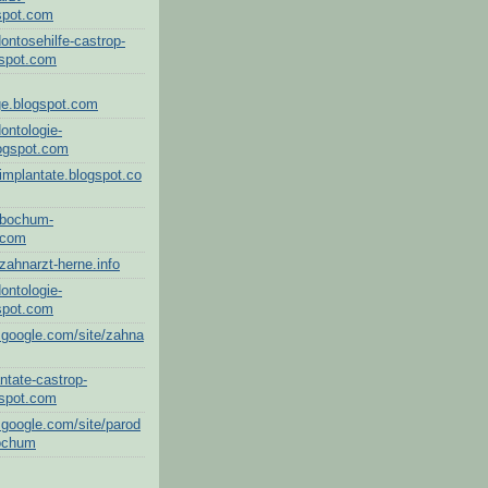
spot.com
dontosehilfe-castrop-
gspot.com
ge.blogspot.com
dontologie-
ogspot.com
implantate.blogspot.co
.bochum-
.com
zahnarzt-herne.info
dontologie-
spot.com
s.google.com/site/zahna
antate-castrop-
gspot.com
s.google.com/site/parod
bochum