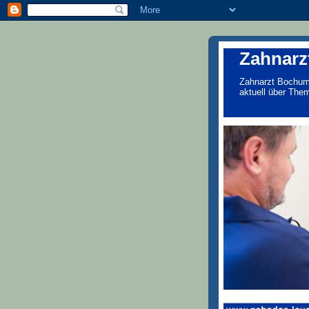
Zahnarz
Zahnarzt Bochum,
aktuell über The