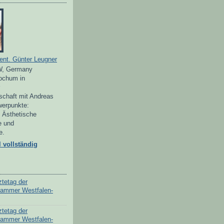
ent. Günter Leugner
, Germany
Bochum in
schaft mit Andreas
werpunkte:
, Ästhetische
e und
e.
l vollständig
ztetag der
kammer Westfalen-
ztetag der
kammer Westfalen-