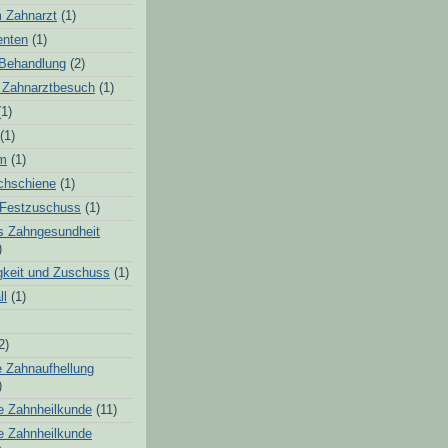
 Zahnarzt
(1)
enten
(1)
 Behandlung
(2)
r Zahnarztbesuch
(1)
(1)
(1)
um
(1)
chschiene
(1)
 Festzuschuss
(1)
is Zahngesundheit
)
igkeit und Zuschuss
(1)
ll
(1)
2)
e Zahnaufhellung
)
e Zahnheilkunde
(11)
e Zahnheilkunde