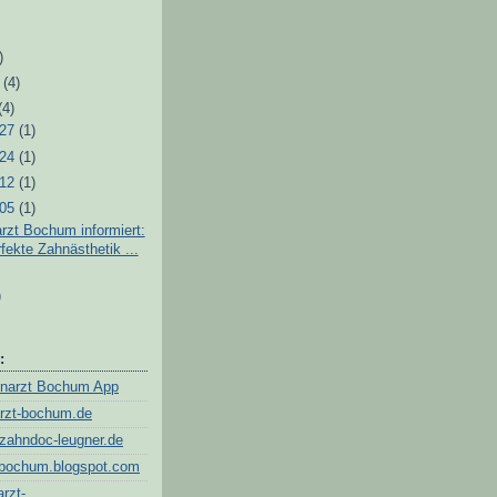
)
)
r
(4)
(4)
 27
(1)
 24
(1)
 12
(1)
 05
(1)
rzt Bochum informiert:
fekte Zahnästhetik ...
)
:
hnarzt Bochum App
rzt-bochum.de
.zahndoc-leugner.de
-bochum.blogspot.com
arzt-