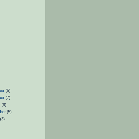
ber
(6)
ber
(7)
r
(6)
ber
(5)
t
(3)