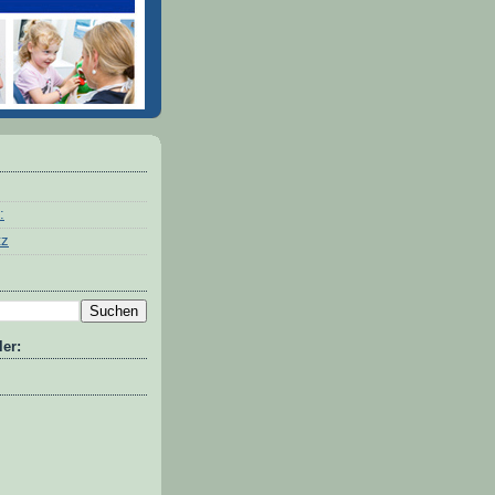
:
tz
er: