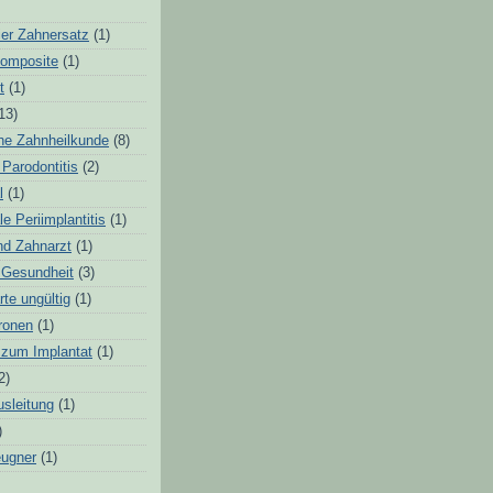
ier Zahnersatz
(1)
Komposite
(1)
t
(1)
13)
he Zahnheilkunde
(8)
 Parodontitis
(2)
l
(1)
e Periimplantitis
(1)
nd Zahnarzt
(1)
 Gesundheit
(3)
rte ungültig
(1)
ronen
(1)
e zum Implantat
(1)
2)
sleitung
(1)
)
eugner
(1)