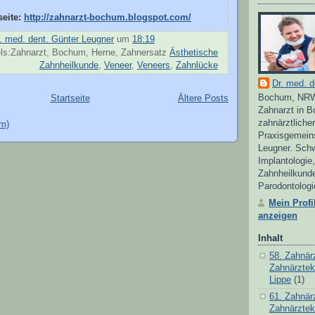
eite:
http://zahnarzt-bochum.blogspot.com/
. med. dent. Günter Leugner
um
18:19
ls:Zahnarzt, Bochum, Herne, Zahnersatz
Ästhetische
Zahnheilkunde
,
Veneer
,
Veneers
,
Zahnlücke
Dr. med. d
Bochum, NRW
Startseite
Ältere Posts
Zahnarzt in 
zahnärztlicher
om)
Praxisgemein
Leugner. Sch
Implantologie
Zahnheilkund
Parodontologi
Mein Profi
anzeigen
Inhalt
58. Zahnär
Zahnärzte
Lippe
(1)
61. Zahnär
Zahnärzte