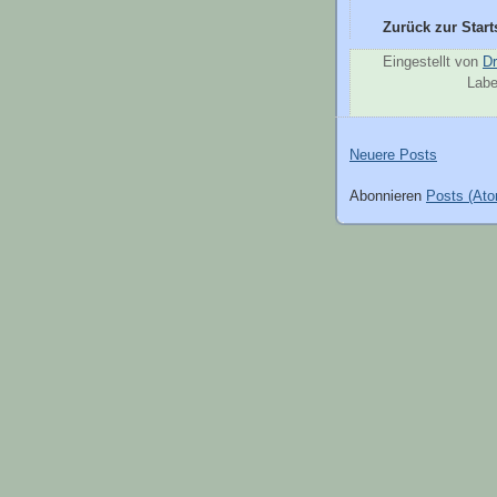
Zurück zur Starts
Eingestellt von
Dr
Labe
Neuere Posts
Abonnieren
Posts (At